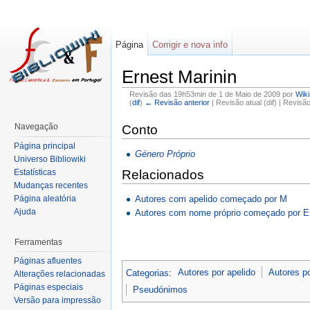
Página
Corrigir e nova info
Ernest Marinin
Revisão das 19h53min de 1 de Maio de 2009 por
Wik
(
dif
)
← Revisão anterior
| Revisão atual (dif) | Revisã
Navegação
Conto
Página principal
Género Próprio
Universo Bibliowiki
Estatísticas
Relacionados
Mudanças recentes
Autores com apelido começado por M
Página aleatória
Ajuda
Autores com nome próprio começado por E
Ferramentas
Páginas afluentes
Categorias
:
Autores por apelido
Autores p
Alterações relacionadas
Páginas especiais
Pseudónimos
Versão para impressão