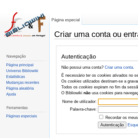
Página especial
Criar uma conta ou entr
Autenticação
Navegação
Página principal
Não possui uma conta?
Criar uma conta
.
Universo Bibliowiki
É necessário ter os
cookies
ativados no se
Estatísticas
Os
cookies
utilizados destinam-se a grava
Mudanças recentes
Todos os
cookies
expiram no fim da sessão
Página aleatória
O Bibliowiki
não
usa cookies para navega
Ajuda
Nome de utilizador:
Ferramentas
Palavra-chave:
Páginas especiais
Recordar os meus
Esque