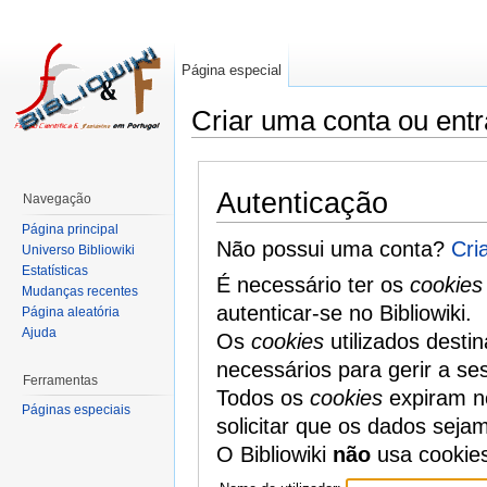
Página especial
Criar uma conta ou entr
Autenticação
Navegação
Página principal
Não possui uma conta?
Cri
Universo Bibliowiki
Estatísticas
É necessário ter os
cookies
Mudanças recentes
autenticar-se no Bibliowiki.
Página aleatória
Ajuda
Os
cookies
utilizados desti
necessários para gerir a se
Ferramentas
Todos os
cookies
expiram no
Páginas especiais
solicitar que os dados seja
O Bibliowiki
não
usa cookie