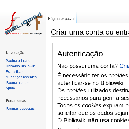
Página especial
Criar uma conta ou entr
Autenticação
Navegação
Página principal
Não possui uma conta?
Cri
Universo Bibliowiki
Estatísticas
É necessário ter os
cookies
Mudanças recentes
autenticar-se no Bibliowiki.
Página aleatória
Ajuda
Os
cookies
utilizados desti
necessários para gerir a se
Ferramentas
Todos os
cookies
expiram no
Páginas especiais
solicitar que os dados seja
O Bibliowiki
não
usa cookie