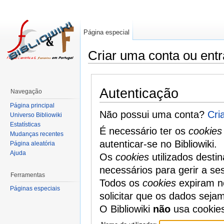
Página especial
Criar uma conta ou entr
Autenticação
Navegação
Página principal
Não possui uma conta?
Cri
Universo Bibliowiki
Estatísticas
É necessário ter os
cookies
Mudanças recentes
autenticar-se no Bibliowiki.
Página aleatória
Ajuda
Os
cookies
utilizados desti
necessários para gerir a se
Ferramentas
Todos os
cookies
expiram no
Páginas especiais
solicitar que os dados seja
O Bibliowiki
não
usa cookie