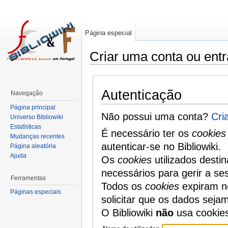
Página especial
Criar uma conta ou entr
Autenticação
Navegação
Página principal
Não possui uma conta?
Cri
Universo Bibliowiki
Estatísticas
É necessário ter os
cookies
Mudanças recentes
autenticar-se no Bibliowiki.
Página aleatória
Ajuda
Os
cookies
utilizados desti
necessários para gerir a se
Ferramentas
Todos os
cookies
expiram no
Páginas especiais
solicitar que os dados seja
O Bibliowiki
não
usa cookie