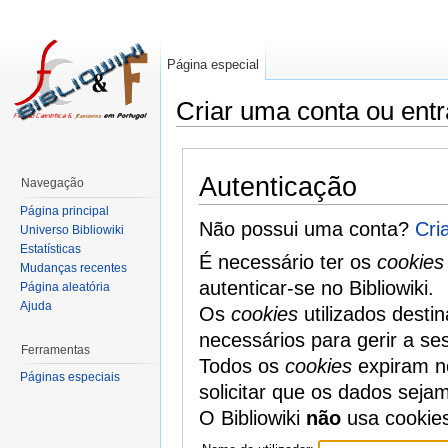
Página especial
Criar uma conta ou entr
Autenticação
Navegação
Página principal
Não possui uma conta?
Cri
Universo Bibliowiki
Estatísticas
É necessário ter os
cookies
Mudanças recentes
autenticar-se no Bibliowiki.
Página aleatória
Ajuda
Os
cookies
utilizados desti
necessários para gerir a se
Ferramentas
Todos os
cookies
expiram no
Páginas especiais
solicitar que os dados seja
O Bibliowiki
não
usa cookie