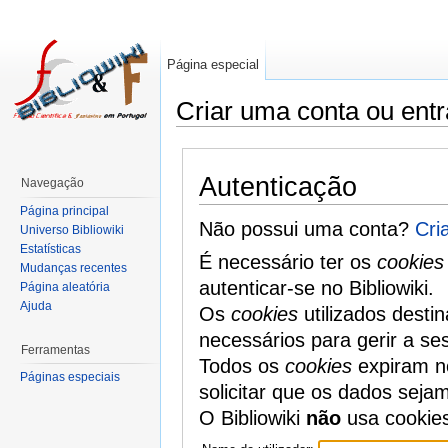
Página especial
Criar uma conta ou entr
Autenticação
Navegação
Página principal
Não possui uma conta?
Cri
Universo Bibliowiki
Estatísticas
É necessário ter os
cookies
Mudanças recentes
autenticar-se no Bibliowiki.
Página aleatória
Ajuda
Os
cookies
utilizados desti
necessários para gerir a se
Ferramentas
Todos os
cookies
expiram no
Páginas especiais
solicitar que os dados seja
O Bibliowiki
não
usa cookie