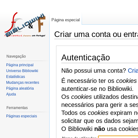
Página especial
Criar uma conta ou entr
Autenticação
Navegação
Página principal
Não possui uma conta?
Cri
Universo Bibliowiki
Estatísticas
É necessário ter os
cookies
Mudanças recentes
autenticar-se no Bibliowiki.
Página aleatória
Ajuda
Os
cookies
utilizados desti
necessários para gerir a se
Ferramentas
Todos os
cookies
expiram no
Páginas especiais
solicitar que os dados seja
O Bibliowiki
não
usa cookie