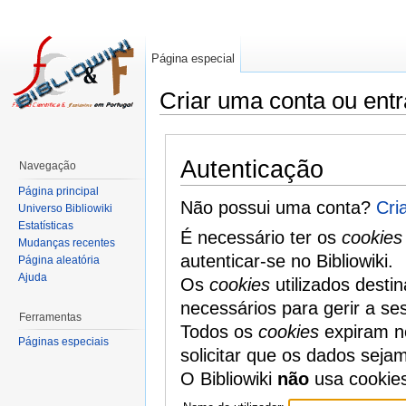
Página especial
Criar uma conta ou entr
Autenticação
Navegação
Página principal
Não possui uma conta?
Cri
Universo Bibliowiki
Estatísticas
É necessário ter os
cookies
Mudanças recentes
autenticar-se no Bibliowiki.
Página aleatória
Ajuda
Os
cookies
utilizados desti
necessários para gerir a se
Ferramentas
Todos os
cookies
expiram no
Páginas especiais
solicitar que os dados seja
O Bibliowiki
não
usa cookie