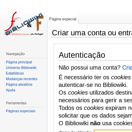
Página especial
Criar uma conta ou entr
Autenticação
Navegação
Página principal
Não possui uma conta?
Cri
Universo Bibliowiki
Estatísticas
É necessário ter os
cookies
Mudanças recentes
autenticar-se no Bibliowiki.
Página aleatória
Ajuda
Os
cookies
utilizados desti
necessários para gerir a se
Ferramentas
Todos os
cookies
expiram no
Páginas especiais
solicitar que os dados seja
O Bibliowiki
não
usa cookie