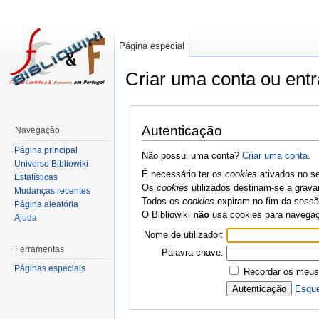
Página especial
Criar uma conta ou entr
Autenticação
Navegação
Página principal
Não possui uma conta?
Criar uma conta
.
Universo Bibliowiki
É necessário ter os
cookies
ativados no se
Estatísticas
Os
cookies
utilizados destinam-se a grava
Mudanças recentes
Todos os
cookies
expiram no fim da sessão
Página aleatória
O Bibliowiki
não
usa cookies para navega
Ajuda
Nome de utilizador:
Ferramentas
Palavra-chave:
Páginas especiais
Recordar os meus
Esque