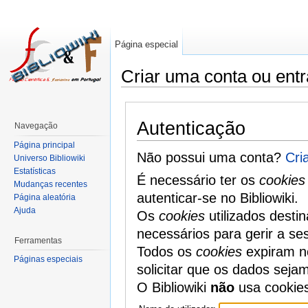
Página especial
Criar uma conta ou entr
Autenticação
Navegação
Página principal
Não possui uma conta?
Cri
Universo Bibliowiki
Estatísticas
É necessário ter os
cookies
Mudanças recentes
autenticar-se no Bibliowiki.
Página aleatória
Ajuda
Os
cookies
utilizados desti
necessários para gerir a se
Ferramentas
Todos os
cookies
expiram no
Páginas especiais
solicitar que os dados seja
O Bibliowiki
não
usa cookie