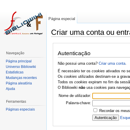
Página especial
Criar uma conta ou entr
Autenticação
Navegação
Página principal
Não possui uma conta?
Criar uma conta
.
Universo Bibliowiki
É necessário ter os
cookies
ativados no se
Estatísticas
Os
cookies
utilizados destinam-se a grava
Mudanças recentes
Todos os
cookies
expiram no fim da sessão
Página aleatória
O Bibliowiki
não
usa cookies para navega
Ajuda
Nome de utilizador:
Ferramentas
Palavra-chave:
Páginas especiais
Recordar os meus
Esque