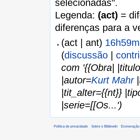
selecionadas".
Legenda:
(act)
= di
diferenças para a v
(act | ant)
16h59mi
(
discussão
|
contr
com '{{Obra| |titu
|autor=
Kurt Mahr
|
|tit_alter={{nt}} |ti
|serie=[[Os...')
Política de privacidade
Sobre o Bibliowiki
Exoneração 