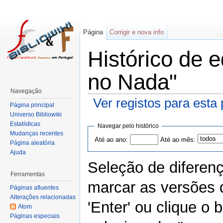
Página
Corrigir e nova info
Histórico de 
no Nada"
Navegação
Ver registos para esta
Página principal
Universo Bibliowiki
Estatísticas
Navegar pelo histórico
Mudanças recentes
Até ao ano:
Até ao mês:
Página aleatória
Ajuda
Seleção de diferen
Ferramentas
marcar as versões 
Páginas afluentes
Alterações relacionadas
'Enter' ou clique o
Atom
Páginas especiais