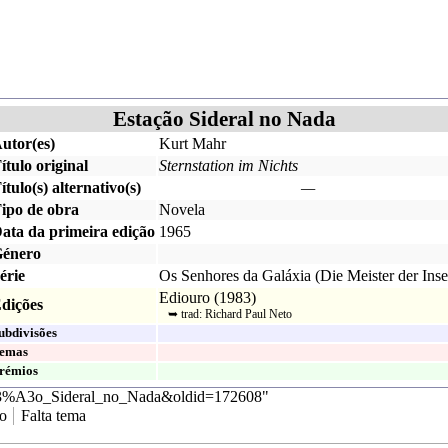
Estação Sideral no Nada
utor(es)
Kurt Mahr
ítulo original
Sternstation im Nichts
ítulo(s) alternativo(s)
—
ipo de obra
Novela
ata da primeira edição
1965
énero
érie
Os Senhores da Galáxia
(
Die Meister der Inse
Ediouro
(
1983
)
dições
➥ trad:
Richard Paul Neto
ubdivisões
emas
rémios
%C3%A3o_Sideral_no_Nada&oldid=172608
"
ro
Falta tema