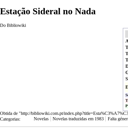
Estação Sideral no Nada
Do Bibliowiki
A
T
T
T
D
G
S
E
S
T
P
Obtida de "
http://bibliowiki.com.pt/index.php?title=Esta%C3%A7
Categorias
:
Novelas
Novelas traduzidas em 1983
Falta géne