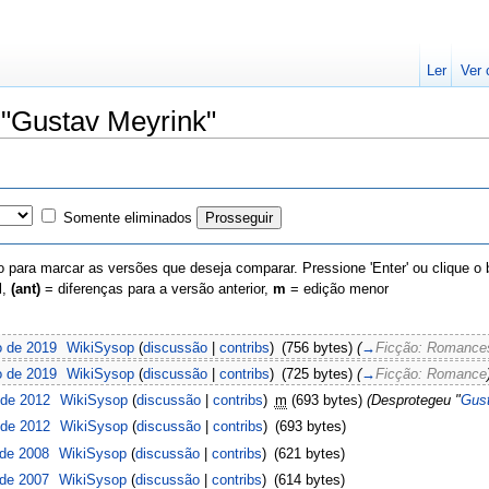
Ler
Ver 
 "Gustav Meyrink"
Somente eliminados
 para marcar as versões que deseja comparar. Pressione 'Enter' ou clique o
l,
(ant)
= diferenças para a versão anterior,
m
= edição menor
o de 2019
‎
WikiSysop
(
discussão
|
contribs
)
‎
(756 bytes)
(
→
Ficção: Romance
o de 2019
‎
WikiSysop
(
discussão
|
contribs
)
‎
(725 bytes)
(
→
Ficção: Romance
 de 2012
‎
WikiSysop
(
discussão
|
contribs
)
‎
m
(693 bytes)
(Desprotegeu "
Gus
 de 2012
‎
WikiSysop
(
discussão
|
contribs
)
‎
(693 bytes)
 de 2008
‎
WikiSysop
(
discussão
|
contribs
)
‎
(621 bytes)
 de 2007
‎
WikiSysop
(
discussão
|
contribs
)
‎
(614 bytes)