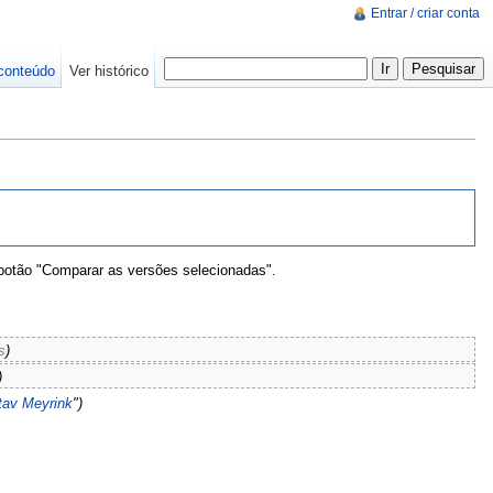
Entrar / criar conta
conteúdo
Ver histórico
 botão "Comparar as versões selecionadas".
s
)
)
tav Meyrink
")