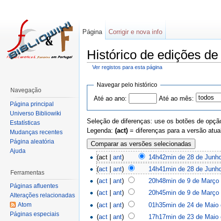
Página
Corrigir e nova info
Histórico de edições de
Ver registos para esta página
Navegar pelo histórico
Navegação
Até ao ano:
Até ao mês:
Página principal
Universo Bibliowiki
Seleção de diferenças: use os botões de opção
Estatísticas
Legenda:
(act)
= diferenças para a versão atua
Mudanças recentes
Página aleatória
Ajuda
(act |
ant
)
14h42min de 28 de Junh
(
act
|
ant
)
14h41min de 28 de Junh
Ferramentas
(
act
|
ant
)
20h48min de 9 de Março
Páginas afluentes
(
act
|
ant
)
20h45min de 9 de Março
Alterações relacionadas
(
act
|
ant
)
01h35min de 24 de Maio
Atom
Páginas especiais
(
act
|
ant
)
17h17min de 23 de Maio