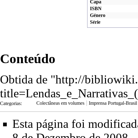
Capa
ISBN
Género
Série
Conteúdo
Obtida de "
http://bibliowik
title=Lendas_e_Narrativ
Categorias
:
Colectâneas em volumes
Imprensa Portugal-Brasil
Esta página foi modifica
8 de Dezembro de 2008.