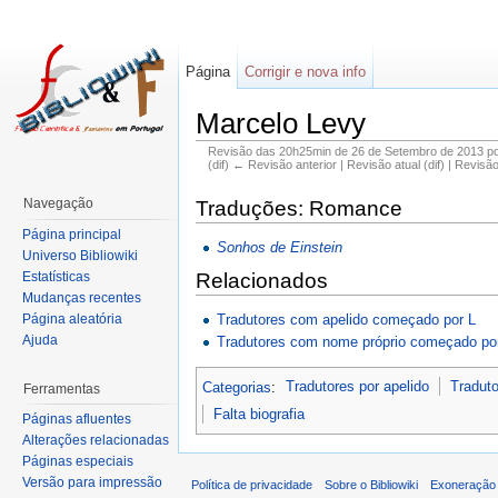
Página
Corrigir e nova info
Marcelo Levy
Revisão das 20h25min de 26 de Setembro de 2013 p
(dif) ← Revisão anterior | Revisão atual (dif) | Revisã
Navegação
Traduções: Romance
Página principal
Sonhos de Einstein
Universo Bibliowiki
Estatísticas
Relacionados
Mudanças recentes
Tradutores com apelido começado por L
Página aleatória
Ajuda
Tradutores com nome próprio começado po
Categorias
:
Tradutores por apelido
Traduto
Ferramentas
Falta biografia
Páginas afluentes
Alterações relacionadas
Páginas especiais
Versão para impressão
Política de privacidade
Sobre o Bibliowiki
Exoneração 