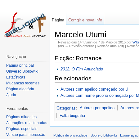
Página
Corrigir e nova info
Marcelo Utumi
Revisão das 14h35min de 7 de Maio de 2015 por
Wik
(dif) ← Revisão anterior | Revisão atual (dif) | Revisã
Navegação
Ficção: Romance
Página principal
2012: O Fim Anunciado
Universo Bibliowiki
Estatísticas
Relacionados
Mudanças recentes
Autores com apelido começado por U
Página aleatória
Ajuda
Autores com nome próprio começado por 
Categorias
:
Autores por apelido
Autores p
Ferramentas
Falta biografia
Páginas afluentes
Alterações relacionadas
Páginas especiais
Versão para impressão
Política de privacidade
Sobre o Bibliowiki
Exoneração 