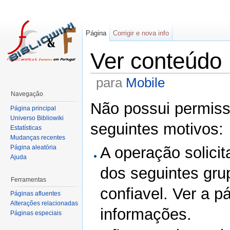
Página
Corrigir e nova info
Ver conteúdo
para
Mobile
Navegação
Não possui permissã
Página principal
Universo Bibliowiki
seguintes motivos:
Estatísticas
Mudanças recentes
Página aleatória
A operação solicit
Ajuda
dos seguintes gru
Ferramentas
confiavel. Ver a p
Páginas afluentes
Alterações relacionadas
informações.
Páginas especiais