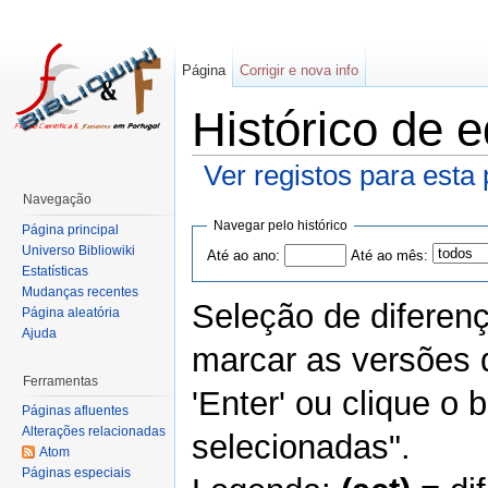
Página
Corrigir e nova info
Histórico de 
Ver registos para esta
Navegação
Navegar pelo histórico
Página principal
Universo Bibliowiki
Até ao ano:
Até ao mês:
Estatísticas
Mudanças recentes
Seleção de diferen
Página aleatória
Ajuda
marcar as versões 
Ferramentas
'Enter' ou clique o
Páginas afluentes
Alterações relacionadas
selecionadas".
Atom
Páginas especiais