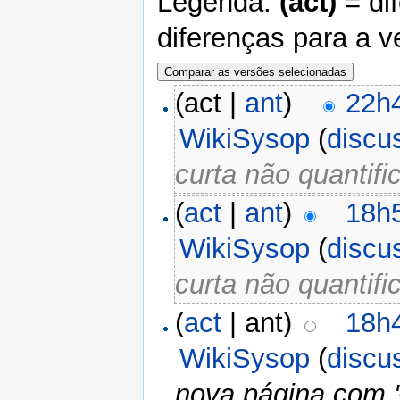
Legenda:
(act)
= di
diferenças para a v
(act |
ant
)
22h4
WikiSysop
(
discu
curta não quantifi
(
act
|
ant
)
18h5
WikiSysop
(
discu
curta não quantifi
(
act
| ant)
18h4
WikiSysop
(
discu
nova página com '