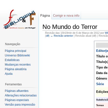
Página
Corrigir e nova info
No Mundo do Terror
Revisão das 15h19min de 6 de Março de 2012 por
Wi
(
dif
)
← Revisão anterior
| Revisão atual (dif) | Revisã
Navegação
Editor(e
Página principal
Universo Bibliowiki
Título o
Estatísticas
Título(s
Mudanças recentes
Tipo de
Página aleatória
Data da
Ajuda
Género
Série
Ferramentas
Páginas afluentes
Ediçõe
Alterações relacionadas
Subdivis
Páginas especiais
Versão para impressão
Temas