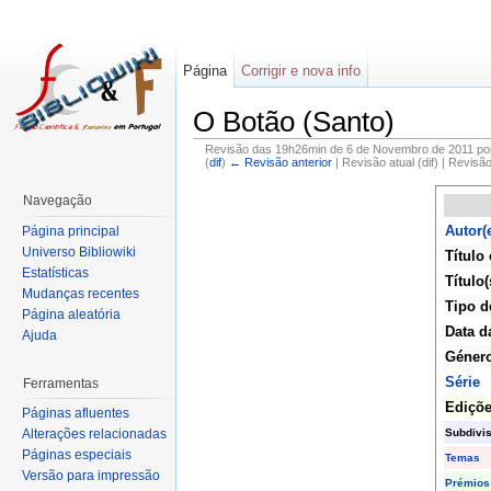
Página
Corrigir e nova info
O Botão (Santo)
Revisão das 19h26min de 6 de Novembro de 2011 p
(
dif
)
← Revisão anterior
| Revisão atual (dif) | Revisã
Navegação
Autor(
Página principal
Universo Bibliowiki
Título 
Estatísticas
Título(
Mudanças recentes
Tipo d
Página aleatória
Data d
Ajuda
Géner
Série
Ferramentas
Ediçõ
Páginas afluentes
Subdivi
Alterações relacionadas
Páginas especiais
Temas
Versão para impressão
Prémios