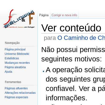
Página
Corrigir e nova info
Ver conteúdo
para
O Caminho de Ch
Navegação
Não possui permissã
Página principal
Universo Bibliowiki
seguintes motivos:
Estatísticas
Mudanças recentes
Página aleatória
A operação solicit
Ajuda
dos seguintes gru
Ferramentas
confiavel. Ver a p
Páginas afluentes
Alterações relacionadas
informações.
Páginas especiais