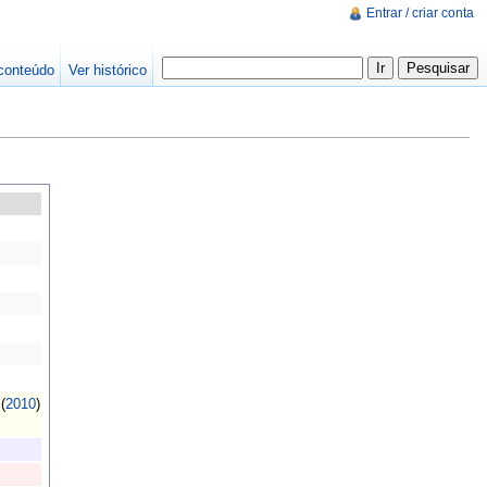
Entrar / criar conta
conteúdo
Ver histórico
(
2010
)