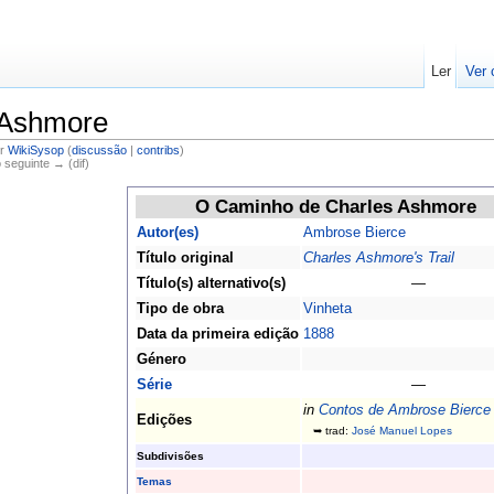
Ler
Ver 
 Ashmore
or
WikiSysop
(
discussão
|
contribs
)
o seguinte → (dif)
O Caminho de Charles Ashmore
Autor(es)
Ambrose Bierce
Título original
Charles Ashmore's Trail
Título(s) alternativo(s)
—
Tipo de obra
Vinheta
Data da primeira edição
1888
Género
Série
—
in
Contos de Ambrose Bierce
Edições
➥ trad:
José Manuel Lopes
Subdivisões
Temas