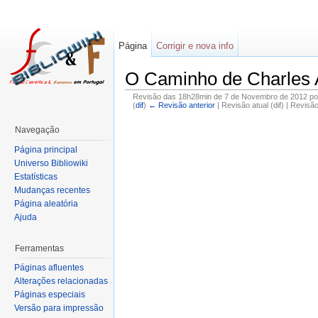
Página
Corrigir e nova info
O Caminho de Charles
Revisão das 18h28min de 7 de Novembro de 2012 p
(
dif
)
← Revisão anterior
| Revisão atual (dif) | Revisã
Navegação
Página principal
Universo Bibliowiki
Estatísticas
Mudanças recentes
Página aleatória
Ajuda
Ferramentas
Páginas afluentes
Alterações relacionadas
Páginas especiais
Versão para impressão