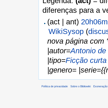
Legenda:
(act)
= di
diferenças para a v
(act | ant)
20h06mi
WikiSysop
(
discu
nova página com '
|autor=
Antonio de
|tipo=
Ficção curta
|genero= |serie={{nt
Política de privacidade
Sobre o Bibliowiki
Exoneração 