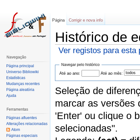
Página
Corrigir e nova info
Histórico de 
Ver registos para esta
Navegação
Navegar pelo histórico
Página principal
Universo Bibliowiki
Até ao ano:
Até ao mês:
Estatísticas
Mudanças recentes
Seleção de diferen
Página aleatória
Ajuda
marcar as versões 
Ferramentas
'Enter' ou clique o
Páginas afluentes
Alterações relacionadas
selecionadas".
Atom
Páginas especiais