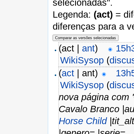
selecionadas".
Legenda:
(act)
= di
diferenças para a v
(act |
ant
)
15h
WikiSysop
(
discu
(
act
| ant)
13h
WikiSysop
(
discu
nova página com '{
Cavalo Branco |au
Horse Child
|tit_al
|genero= |serie=...