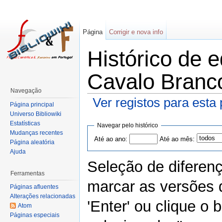
Página
Corrigir e nova info
Histórico de 
Cavalo Branc
Navegação
Ver registos para esta
Página principal
Universo Bibliowiki
Estatísticas
Navegar pelo histórico
Mudanças recentes
Até ao ano:
Até ao mês:
Página aleatória
Ajuda
Seleção de diferen
Ferramentas
marcar as versões 
Páginas afluentes
Alterações relacionadas
'Enter' ou clique o
Atom
Páginas especiais