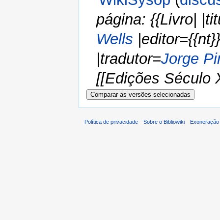
página: {{Livro| |
Wells
|editor={{nt}}
|tradutor=
Jorge Pi
[[Edições Século X
Política de privacidade
Sobre o Bibliowiki
Exoneração 