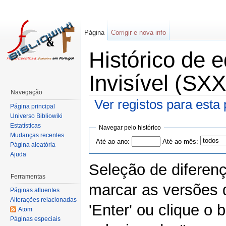
Página
Corrigir e nova info
Histórico de
Invisível (SXX
Navegação
Ver registos para esta
Página principal
Universo Bibliowiki
Estatísticas
Navegar pelo histórico
Mudanças recentes
Até ao ano:
Até ao mês:
Página aleatória
Ajuda
Seleção de diferen
Ferramentas
marcar as versões 
Páginas afluentes
Alterações relacionadas
'Enter' ou clique o
Atom
Páginas especiais