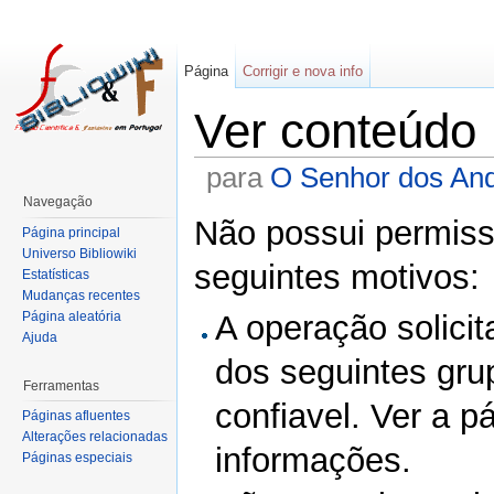
Página
Corrigir e nova info
Ver conteúdo
para
O Senhor dos And
Navegação
Não possui permissã
Página principal
Universo Bibliowiki
seguintes motivos:
Estatísticas
Mudanças recentes
Página aleatória
A operação solicit
Ajuda
dos seguintes gru
Ferramentas
confiavel. Ver a p
Páginas afluentes
Alterações relacionadas
informações.
Páginas especiais