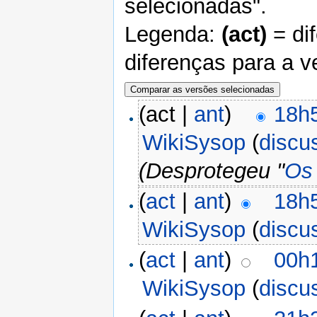
selecionadas".
Legenda:
(act)
= di
diferenças para a v
(act |
ant
)
18h
WikiSysop
(
discu
(Desprotegeu "
Os
(
act
|
ant
)
18h
WikiSysop
(
discu
(
act
|
ant
)
00h
WikiSysop
(
discu