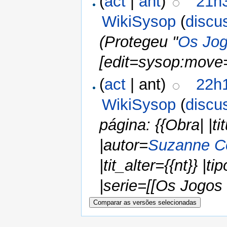
(
act
|
ant
)
21h3
WikiSysop
(
discu
(Protegeu "
Os Jo
[edit=sysop:move
(
act
| ant)
22h1
WikiSysop
(
discu
página: {{Obra| |
|autor=
Suzanne Co
|tit_alter={{nt}} |ti
|serie=[[Os Jogos 