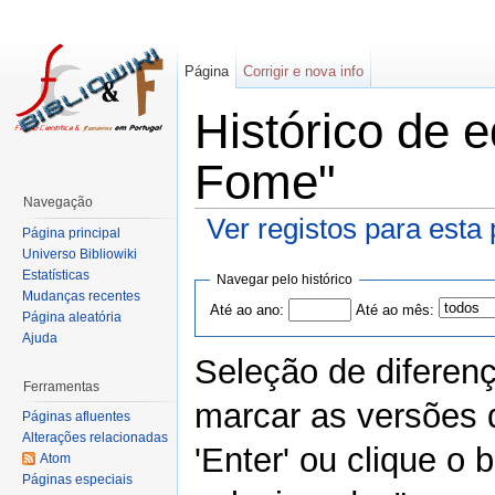
Página
Corrigir e nova info
Histórico de 
Fome"
Navegação
Ver registos para esta
Página principal
Universo Bibliowiki
Estatísticas
Navegar pelo histórico
Mudanças recentes
Até ao ano:
Até ao mês:
Página aleatória
Ajuda
Seleção de diferen
Ferramentas
marcar as versões 
Páginas afluentes
Alterações relacionadas
'Enter' ou clique o
Atom
Páginas especiais