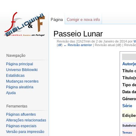
Página
Corrigir e nova info
Passeio Lunar
Revisão das 21h27min de 2 de Janeiro de 2014 por
W
(
dif
)
← Revisão anterior
| Revisão atual (dif) | Revisã
Navegação
Autor(e
Página principal
Universo Bibliowiki
Título 
Estatísticas
Título(s
Mudanças recentes
Tipo d
Página aleatória
Data da
Ajuda
Género
Série
Ferramentas
Páginas afluentes
Ediçõe
Alterações relacionadas
Subdivis
Páginas especiais
Versão para impressão
Temas