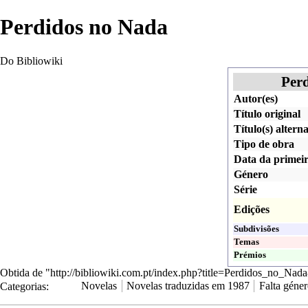
Perdidos no Nada
Do Bibliowiki
Per
Autor(es)
Título original
Título(s) alterna
Tipo de obra
Data da primeir
Género
Série
Edições
Subdivisões
Temas
Prémios
Obtida de "
http://bibliowiki.com.pt/index.php?title=Perdidos_no_Na
Categorias
:
Novelas
Novelas traduzidas em 1987
Falta géne