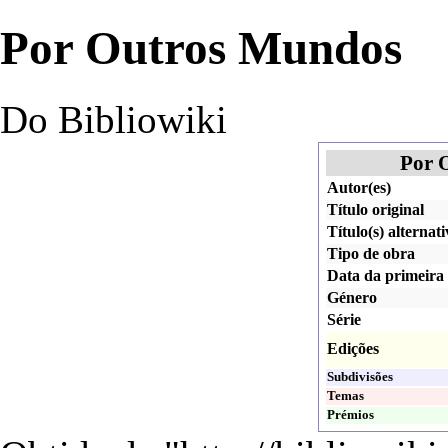
Por Outros Mundos
Do Bibliowiki
Por 
Autor(es)
Título original
Título(s) alternati
Tipo de obra
Data da primeira 
Género
Série
Edições
Subdivisões
Temas
Prémios