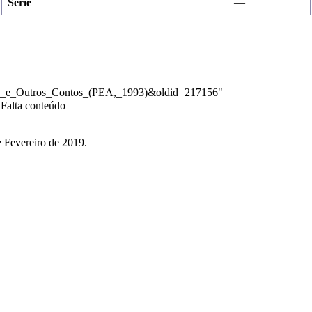
Série
—
pio_e_Outros_Contos_(PEA,_1993)&oldid=217156
"
Falta conteúdo
e Fevereiro de 2019.