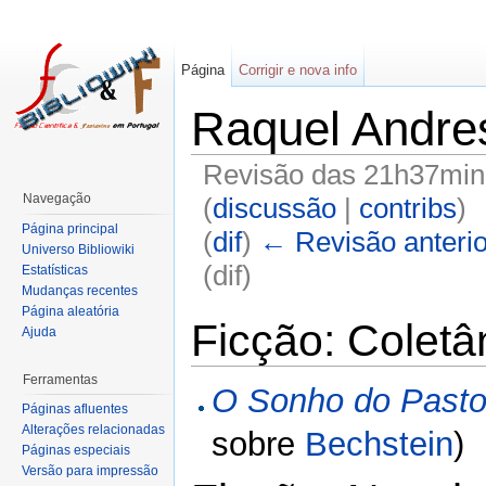
Página
Corrigir e nova info
Raquel Andre
Revisão das 21h37min 
Navegação
(
discussão
|
contribs
)
Página principal
(
dif
)
← Revisão anterio
Universo Bibliowiki
(dif)
Estatísticas
Mudanças recentes
Página aleatória
Ficção: Colet
Ajuda
Ferramentas
O Sonho do Pasto
Páginas afluentes
Alterações relacionadas
sobre
Bechstein
)
Páginas especiais
Versão para impressão