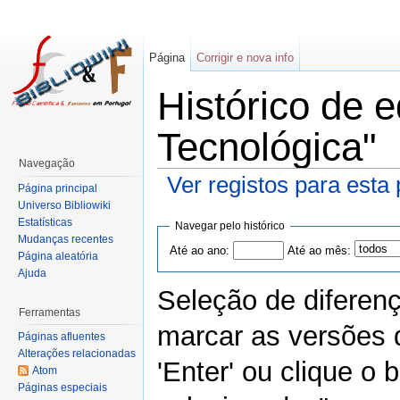
Página
Corrigir e nova info
Histórico de 
Tecnológica"
Navegação
Ver registos para esta
Página principal
Universo Bibliowiki
Estatísticas
Navegar pelo histórico
Mudanças recentes
Até ao ano:
Até ao mês:
Página aleatória
Ajuda
Seleção de diferen
Ferramentas
marcar as versões 
Páginas afluentes
Alterações relacionadas
'Enter' ou clique o
Atom
Páginas especiais