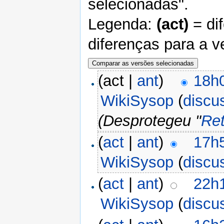
selecionadas".
Legenda:
(act)
= di
diferenças para a v
(act |
ant
)
18h
WikiSysop
(
discu
(Desprotegeu "
Ret
(
act
|
ant
)
17h
WikiSysop
(
discu
(
act
|
ant
)
22h
WikiSysop
(
discu