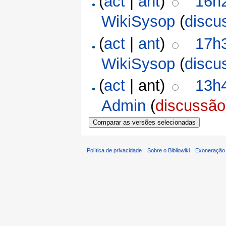
(
act
|
ant
)
16h2
WikiSysop
(
discu
(
act
|
ant
)
17h
WikiSysop
(
discu
(
act
| ant)
13h4
Admin
(
discussão
Política de privacidade
Sobre o Bibliowiki
Exoneração 