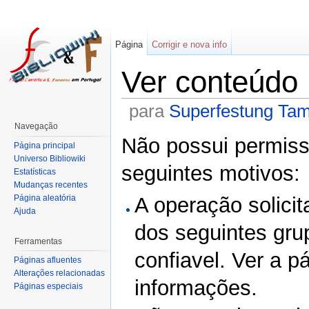
Página
Corrigir e nova info
Ver conteúdo
para
Superfestung Ta
Navegação
Não possui permissã
Página principal
Universo Bibliowiki
seguintes motivos:
Estatísticas
Mudanças recentes
Página aleatória
A operação solicit
Ajuda
dos seguintes gru
Ferramentas
confiavel. Ver a p
Páginas afluentes
Alterações relacionadas
informações.
Páginas especiais