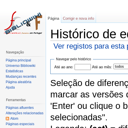
Página
Corrigir e nova info
Histórico de 
Ver registos para esta
Navegação
Navegar pelo histórico
Página principal
Universo Bibliowiki
Até ao ano:
Até ao mês:
Estatísticas
Mudanças recentes
Seleção de diferen
Página aleatória
Ajuda
marcar as versões 
Ferramentas
'Enter' ou clique o
Páginas afluentes
Alterações relacionadas
selecionadas".
Atom
Páginas especiais