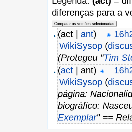
Legenda:
(act)
= di
diferenças para a v
(act |
ant
)
16h2
WikiSysop
(
discu
(Protegeu "
Tim St
(
act
| ant)
16h2
WikiSysop
(
discu
página: Nacionali
biográfico: Nasc
Exemplar
'' == Re