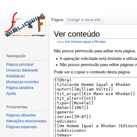
Página
Corrigir e nova info
Ver conteúdo
para
Um Homem Igual a Rhodan
Não possui permissão para editar esta página,
Navegação
A operação solicitada está limitada a utili
Página principal
Não possui permissão para editar páginas
Universo Bibliowiki
Pode ver e copiar o conteúdo desta página:
Estatísticas
Mudanças recentes
Página aleatória
Ajuda
Ferramentas
Páginas afluentes
Alterações relacionadas
Páginas especiais