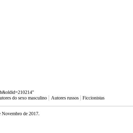
vich&oldid=210214
"
utores do sexo masculino
Autores russos
Ficcionistas
de Novembro de 2017.