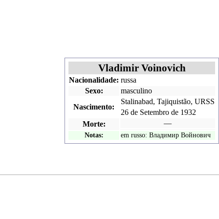
Vladimir Voinovich
Nacionalidade:
russa
Sexo:
masculino
Stalinabad, Tajiquistão, URSS
Nascimento:
26 de Setembro
de
1932
—
Morte:
Notas:
em russo:
Владимир Войнович