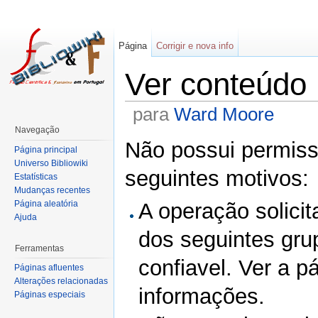
Página
Corrigir e nova info
Ver conteúdo
para
Ward Moore
Navegação
Não possui permissã
Página principal
Universo Bibliowiki
seguintes motivos:
Estatísticas
Mudanças recentes
Página aleatória
A operação solicit
Ajuda
dos seguintes gru
Ferramentas
confiavel. Ver a p
Páginas afluentes
Alterações relacionadas
informações.
Páginas especiais