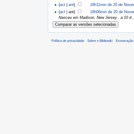
(
act
|
ant
)
18h11min de 20 de Nove
(
act
| ant)
18h06min de 20 de Nove
Nasceu em Madison, New Jersey , a 10 d..
Política de privacidade
Sobre o Bibliowiki
Exoneração 