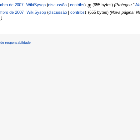
mbro de 2007
‎
WikiSysop
(
discussão
|
contribs
)
‎
m
(655 bytes)
(Protegeu "
Wa
mbro de 2007
‎
WikiSysop
(
discussão
|
contribs
)
‎
(655 bytes)
(Nova página: N
.)
de responsabilidade