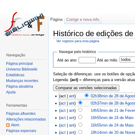
Página
Corrigir e nova info
Histórico de edições d
Ver registos para esta página
Navegar pelo histórico
Navegação
Até ao ano:
Até ao mês:
Página principal
Universo Bibliowiki
Seleção de diferenças: use os botões de opção
Estatísticas
Legenda:
(act)
= diferenças para a versão atua
Mudanças recentes
Página aleatória
Ajuda
(act |
ant
)
02h38min de 28 de Agost
(
act
|
ant
)
02h37min de 28 de Agost
Ferramentas
(
act
|
ant
)
14h53min de 21 de Fever
Páginas afluentes
(
act
|
ant
)
16h55min de 24 de Maio
Alterações relacionadas
(
act
|
ant
)
16h55min de 24 de Maio
Atom
Páginas especiais
(
act
|
ant
)
18h14min de 20 de Nove