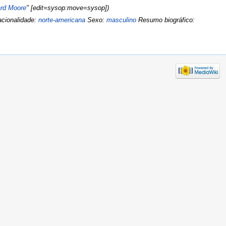
rd Moore
" [edit=sysop:move=sysop])
acionalidade:
norte-americana
Sexo:
masculino
Resumo biográfico: