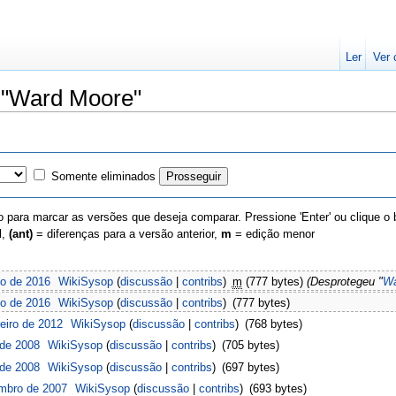
Ler
Ver 
e "Ward Moore"
Somente eliminados
 para marcar as versões que deseja comparar. Pressione 'Enter' ou clique o
l,
(ant)
= diferenças para a versão anterior,
m
= edição menor
o de 2016
‎
WikiSysop
(
discussão
|
contribs
)
‎
m
(777 bytes)
(Desprotegeu "
Wa
o de 2016
‎
WikiSysop
(
discussão
|
contribs
)
‎
(777 bytes)
eiro de 2012
‎
WikiSysop
(
discussão
|
contribs
)
‎
(768 bytes)
 de 2008
‎
WikiSysop
(
discussão
|
contribs
)
‎
(705 bytes)
 de 2008
‎
WikiSysop
(
discussão
|
contribs
)
‎
(697 bytes)
mbro de 2007
‎
WikiSysop
(
discussão
|
contribs
)
‎
(693 bytes)