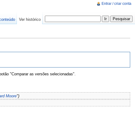
Entrar / criar conta
conteúdo
Ver histórico
 botão "Comparar as versões selecionadas".
rd Moore
")