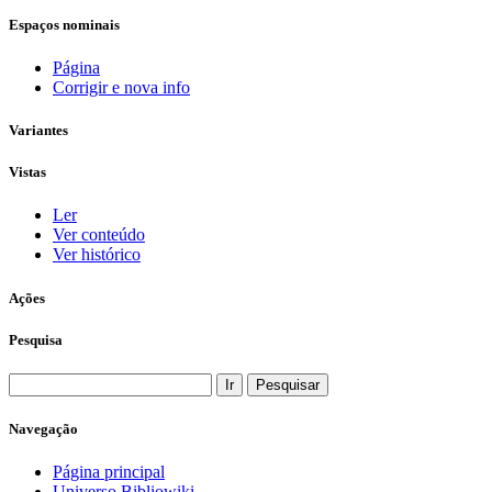
Espaços nominais
Página
Corrigir e nova info
Variantes
Vistas
Ler
Ver conteúdo
Ver histórico
Ações
Pesquisa
Navegação
Página principal
Universo Bibliowiki