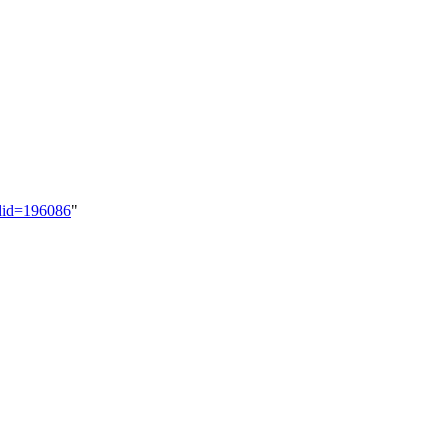
ldid=196086
"