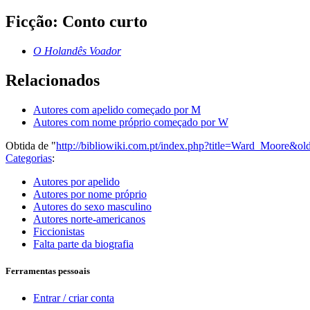
Ficção: Conto curto
O Holandês Voador
Relacionados
Autores com apelido começado por M
Autores com nome próprio começado por W
Obtida de "
http://bibliowiki.com.pt/index.php?title=Ward_Moore&o
Categorias
:
Autores por apelido
Autores por nome próprio
Autores do sexo masculino
Autores norte-americanos
Ficcionistas
Falta parte da biografia
Ferramentas pessoais
Entrar / criar conta