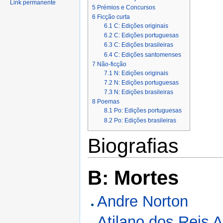
Link permanente
5
Prémios e Concursos
6
Ficção curta
6.1
C: Edições originais
6.2
C: Edições portuguesas
6.3
C: Edições brasileiras
6.4
C: Edições santomenses
7
Não-ficção
7.1
N: Edições originais
7.2
N: Edições portuguesas
7.3
N: Edições brasileiras
8
Poemas
8.1
Po: Edições portuguesas
8.2
Po: Edições brasileiras
Biografias
B: Mortes
Andre Norton
Atilano dos Reis 