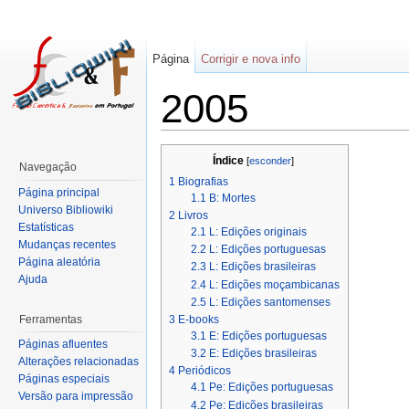
Página
Corrigir e nova info
2005
Índice
[
esconder
]
Navegação
1
Biografias
Página principal
1.1
B: Mortes
Universo Bibliowiki
2
Livros
Estatísticas
2.1
L: Edições originais
Mudanças recentes
2.2
L: Edições portuguesas
Página aleatória
2.3
L: Edições brasileiras
Ajuda
2.4
L: Edições moçambicanas
2.5
L: Edições santomenses
Ferramentas
3
E-books
3.1
E: Edições portuguesas
Páginas afluentes
3.2
E: Edições brasileiras
Alterações relacionadas
4
Periódicos
Páginas especiais
4.1
Pe: Edições portuguesas
Versão para impressão
4.2
Pe: Edições brasileiras