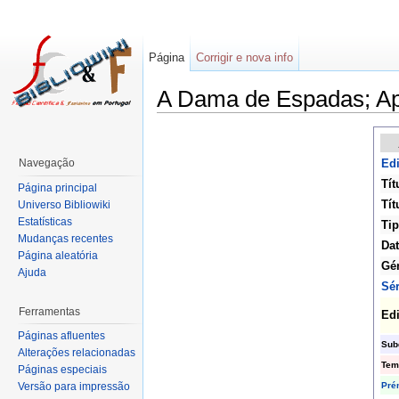
Página
Corrigir e nova info
A Dama de Espadas; Ap
Navegação
Edi
Tít
Página principal
Tít
Universo Bibliowiki
Estatísticas
Tip
Mudanças recentes
Dat
Página aleatória
Gé
Ajuda
Sér
Ferramentas
Ed
Páginas afluentes
Sub
Alterações relacionadas
Tem
Páginas especiais
Pré
Versão para impressão