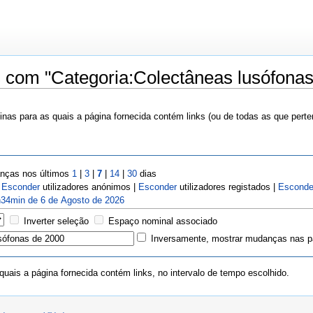
s com "Categoria:Colectâneas lusófonas
nas para as quais a página fornecida contém links (ou de todas as que pert
ças nos últimos
1
|
3
|
7
|
14
|
30
dias
|
Esconder
utilizadores anónimos |
Esconder
utilizadores registados |
Esconde
34min de 6 de Agosto de 2026
Inverter seleção
Espaço nominal associado
Inversamente, mostrar mudanças nas pá
uais a página fornecida contém links, no intervalo de tempo escolhido.