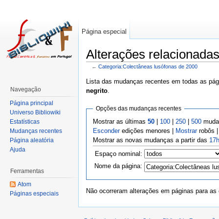
Página especial
Alterações relacionada
←
Categoria:Colectâneas lusófonas de 2000
Lista das mudanças recentes em todas as pági
Navegação
negrito
.
Página principal
Opções das mudanças recentes
Universo Bibliowiki
Mostrar as últimas
50
|
100
|
250
|
500
mudan
Estatísticas
Esconder
edições menores |
Mostrar
robôs 
Mudanças recentes
Mostrar as novas mudanças a partir das
17h
Página aleatória
Ajuda
Espaço nominal:
Nome da página:
Ferramentas
Atom
Não ocorreram alterações em páginas para as q
Páginas especiais