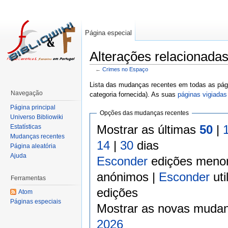
Página especial
Alterações relacionada
←
Crimes no Espaço
Lista das mudanças recentes em todas as pági
Navegação
categoria fornecida). As suas
páginas vigiadas
Página principal
Opções das mudanças recentes
Universo Bibliowiki
Mostrar as últimas
50
|
Estatísticas
Mudanças recentes
14
|
30
dias
Página aleatória
Ajuda
Esconder
edições meno
anónimos |
Esconder
uti
Ferramentas
edições
Atom
Páginas especiais
Mostrar as novas mudan
2026