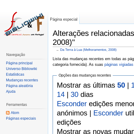
Página especial
Alterações relacionada
2008)"
←
Da Terra à Lua (Melhoramentos, 2008)
Navegação
Lista das mudanças recentes em todas as pági
Página principal
categoria fornecida). As suas
páginas vigiadas
Universo Bibliowiki
Estatísticas
Opções das mudanças recentes
Mudanças recentes
Mostrar as últimas
50
|
Página aleatória
Ajuda
14
|
30
dias
Esconder
edições meno
Ferramentas
anónimos |
Esconder
uti
Atom
Páginas especiais
edições
Mostrar as novas mudan