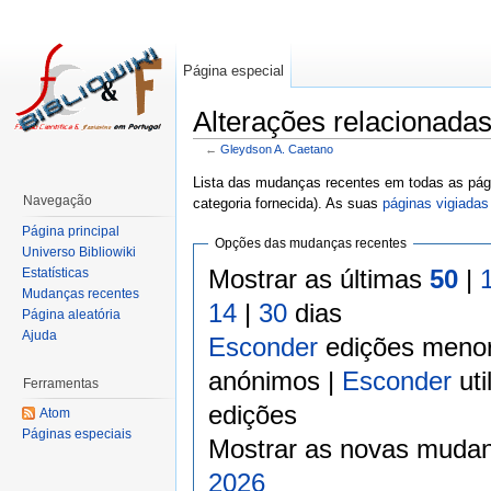
Página especial
Alterações relacionada
←
Gleydson A. Caetano
Lista das mudanças recentes em todas as pági
Navegação
categoria fornecida). As suas
páginas vigiadas
Página principal
Opções das mudanças recentes
Universo Bibliowiki
Mostrar as últimas
50
|
Estatísticas
Mudanças recentes
14
|
30
dias
Página aleatória
Ajuda
Esconder
edições meno
anónimos |
Esconder
uti
Ferramentas
edições
Atom
Páginas especiais
Mostrar as novas mudan
2026